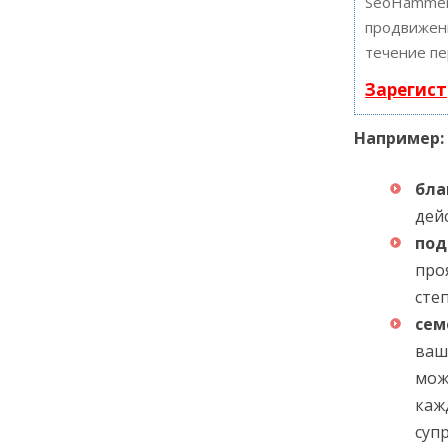
SeoHammer
продвижени
течение пе
Зарегист
Например:
бла
дей
по
про
сте
сем
ваш
мож
каж
супр