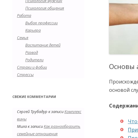
Психология мужчин
Психология общения
Работа
Выбор профессии
Карьера
Семья
Воспитание детей
Развод
Родители
Основы а
Страхи и фобии
Стрессы
Происхожде
основой слу
СВЕЖИЕ КОММЕНТАРИИ
Содержан
Сергей Трубадур
к записи
Комплекс
вины
Что
Мила
к записи
Как разнообразить
При
семейные отношения
Про