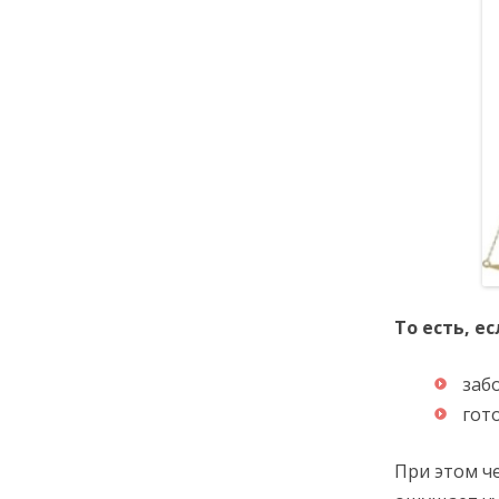
То есть, е
заб
гот
При этом ч