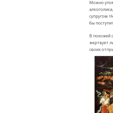
Можно упом
алкоголика
супругом. 
бы поступит
В похожей 
жертвует л
своих отпр