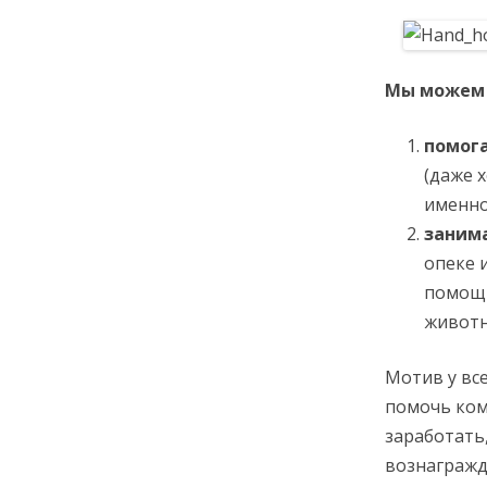
Мы можем с
помог
(даже 
именно 
заним
опеке 
помощь
животн
Мотив у вс
помочь ком
заработать,
вознагражд