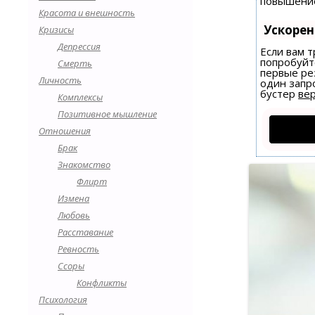
повышение
Красота и внешность
Ускоре
Кризисы
Депрессия
Если вам т
попробуйт
Смерть
первые ре
Личность
один запро
бустер
вер
Комплексы
Позитивное мышление
Отношения
Брак
Знакомство
Флирт
Измена
Любовь
Расставание
Ревность
Ссоры
Конфликты
Психология