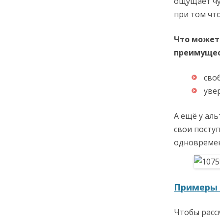
ощущает чу
при том чт
Что может
преимущес
сво
уве
А ещё у аль
свои посту
одновремен
Примеры 
Чтобы расс