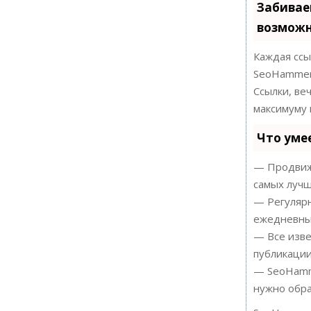
Забивае
возможн
Каждая ссы
SeoHammer
Ссылки, ве
максимуму 
Что уме
— Продвиже
самых лучш
— Регулярн
ежедневный
— Все изве
публикации
— SeoHamme
нужно обра