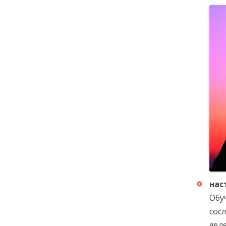
нас
Обу
сос
явл