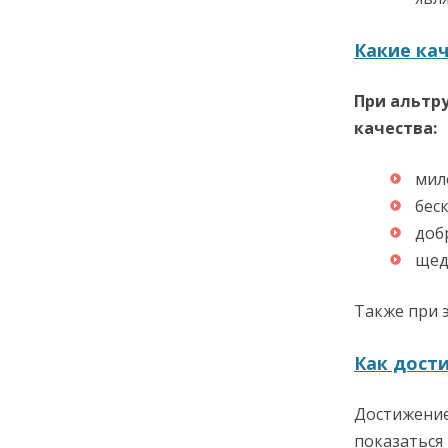
Какие кач
При альтр
качества:
мил
бес
доб
щед
Также при 
Как дости
Достижение 
показаться 