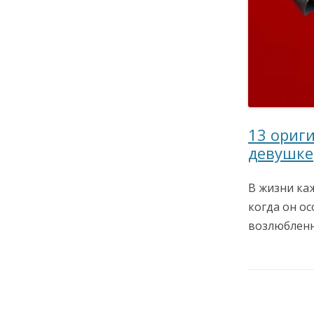
13 ориг
девушке
В жизни ка
когда он о
возлюблен