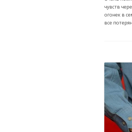
чувств чер
огонек в с
все потеря