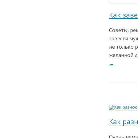
Как зав
Советы, ре
завести му
не только 
желанной д
→
Как раз
Очень немн