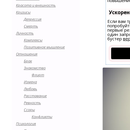
повышение
Красота и внешность
Ускоре
Кризисы
Депрессия
Если вам т
попробуйт
Смерть
первые ре
Личность
один запро
бустер
вер
Комплексы
Позитивное мышление
Отношения
Брак
Знакомство
Флирт
Измена
Любовь
Расставание
Ревность
Ссоры
Конфликты
Психология