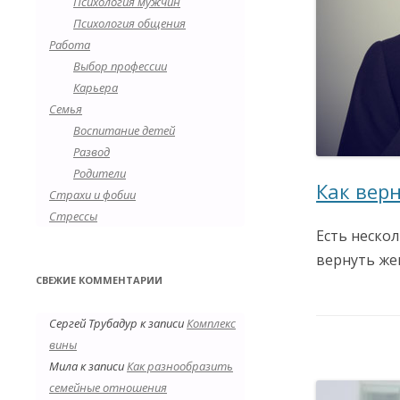
Психология мужчин
Психология общения
Работа
Выбор профессии
Карьера
Семья
Воспитание детей
Развод
Родители
Как вер
Страхи и фобии
Стрессы
Есть нескол
вернуть же
СВЕЖИЕ КОММЕНТАРИИ
Сергей Трубадур
к записи
Комплекс
вины
Мила
к записи
Как разнообразить
семейные отношения