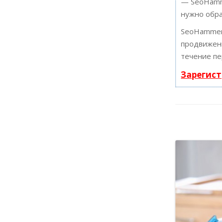
— SeoHamme
нужно обра
SeoHammer
продвижени
течение пе
Зарегист