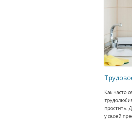
Трудово
Как часто с
трудолюбив
простить. 
у своей пр