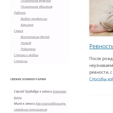
Психология мужчин
Психология общения
Работа
Выбор профессии
Карьера
Семья
Воспитание детей
Развод
Ревност
Родители
Страхи и фобии
После рожд
Стрессы
неузнаваем
ревности, с
Способы из
СВЕЖИЕ КОММЕНТАРИИ
Сергей Трубадур
к записи
Комплекс
вины
Мила
к записи
Как разнообразить
семейные отношения