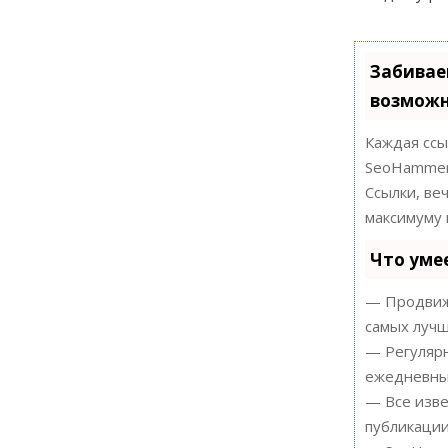
Забивае
возможн
Каждая ссы
SeoHammer
Ссылки, ве
максимуму 
Что уме
— Продвиже
самых лучш
— Регулярн
ежедневный
— Все изве
публикации