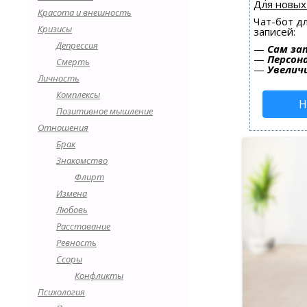
Для новых
Красота и внешность
Чат-бот д
Кризисы
записей:
Депрессия
—
Сам за
—
Персон
Смерть
—
Увелич
Личность
Комплексы
Н
Позитивное мышление
Отношения
Брак
Знакомство
Флирт
Измена
Любовь
Расставание
Ревность
Ссоры
Конфликты
Психология