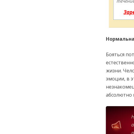
течение
Зар
Нормальн
Бояться по
естественн
жизни. Чел
эмоции, в э
незнакомец
абсолютно 
Н
а