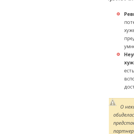
Рев
пот
хуж
пре
умн
Неу
ху
ест
всп
дос
О нек
обиделас
представ
партнер 