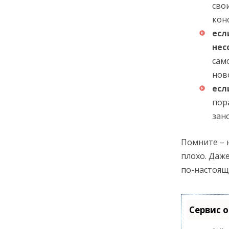
сво
кон
есл
нес
сам
нов
есл
пор
зан
Помните – 
плохо. Даж
по-настоящ
Сервис 