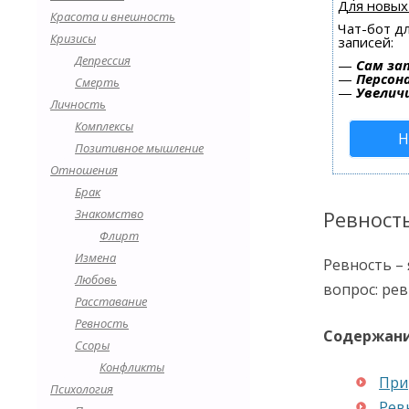
Для новых
Красота и внешность
Чат-бот д
Кризисы
записей:
Депрессия
—
Сам за
—
Персон
Смерть
—
Увелич
Личность
Комплексы
Н
Позитивное мышление
Отношения
Брак
Знакомство
Ревност
Флирт
Измена
Ревность – 
Любовь
вопрос: ре
Расставание
Ревность
Содержан
Ссоры
Конфликты
При
Психология
Рев