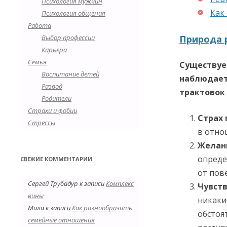
Психология мужчин
Как
Психология общения
Работа
Выбор профессии
Природа 
Карьера
Семья
Существуе
Воспитание детей
наблюдает
Развод
трактовок 
Родители
Страхи и фобии
Страх
Стрессы
в отно
Желан
опреде
СВЕЖИЕ КОММЕНТАРИИ
от пов
Сергей Трубадур
к записи
Комплекс
Чувств
вины
никаки
Мила
к записи
Как разнообразить
обстоя
семейные отношения