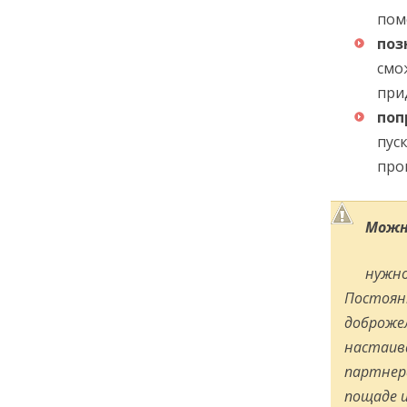
пом
поз
смо
при
поп
пус
про
Можн
нужно
Постоянн
доброжел
настаива
партнера
пощаде и