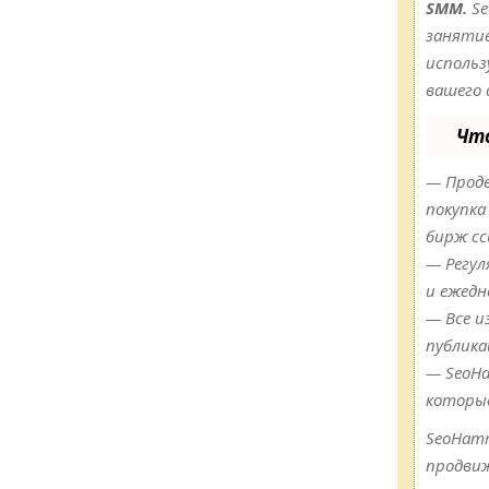
SMM.
Se
занятие
использ
вашего 
Чт
— Продв
покупка
бирж сс
— Регул
и ежедн
— Все и
публика
— SeoHa
которы
SeoHam
продвиж