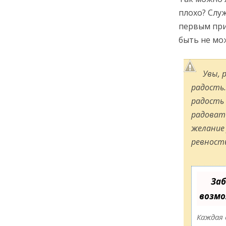
плохо? Слу
первым при
быть не мо
Увы, 
радость.
радость 
радоват
желание 
ревност
Заб
возмо
Каждая 