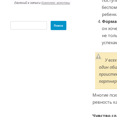
поступ
Евгений
к записи
Комплекс жертвы
беспом
ребенк
Форма
Найти:
он хоче
не тол
успеха
У все
один общ
проистек
партнера
Многие пси
ревность к
Чувство с