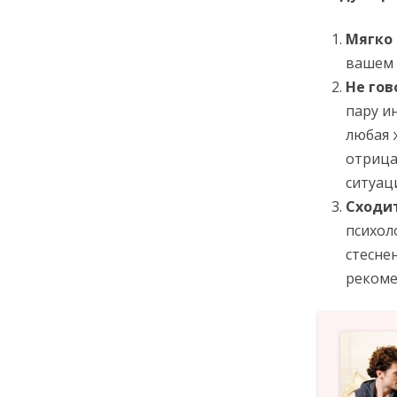
Мягко
вашем 
Не гов
пару и
любая 
отрица
ситуац
Сходи
психол
стесне
рекоме