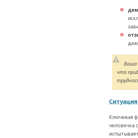
дем
иск
зави
отз
даж
Ваша 
что приб
трудност
Ситуация
Ключевая ф
человечка 
испытывает