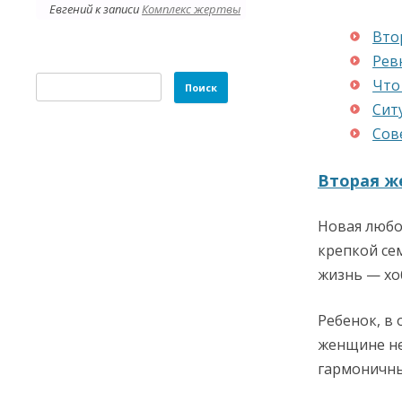
Евгений
к записи
Комплекс жертвы
Вто
Рев
Найти:
Что
Сит
Сов
Вторая ж
Новая любо
крепкой сем
жизнь — хоб
Ребенок, в
женщине не
гармоничны