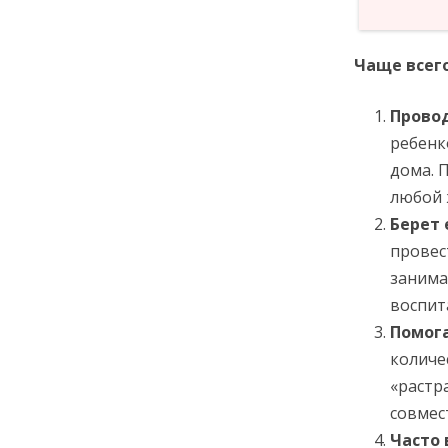
Чаще всего
Прово
ребенк
дома. 
любой
Берет 
провес
занима
воспит
Помог
количес
«растр
совмес
Часто 