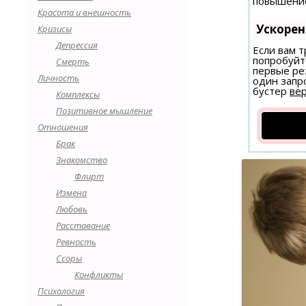
повышение
Красота и внешность
Ускоре
Кризисы
Депрессия
Если вам т
попробуйт
Смерть
первые ре
Личность
один запро
бустер
вер
Комплексы
Позитивное мышление
Отношения
Брак
Знакомство
Флирт
Измена
Любовь
Расставание
Ревность
Ссоры
Конфликты
Психология