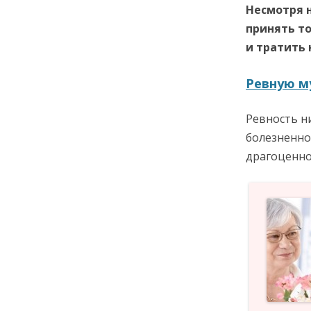
Несмотря 
принять т
и тратить 
Ревную му
Ревность н
болезненно
драгоценно