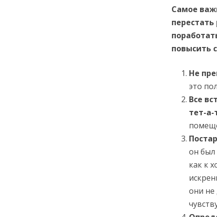
Самое важн
перестать 
поработат
повысить 
Не пр
это по
Все вс
тет-а-
помеще
Постар
он был
как к 
искрен
они не
чувству
Опред