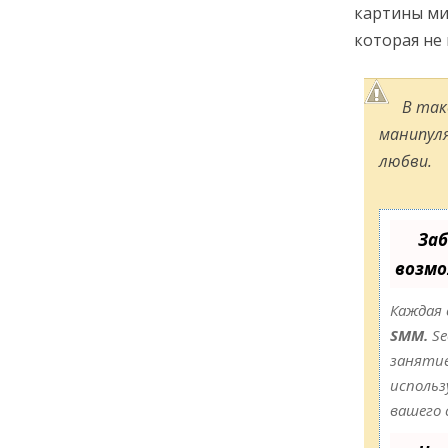
картины ми
которая не
В так
манипуля
любви.
Заб
возмо
Каждая 
SMM.
Se
занятие
использ
вашего 