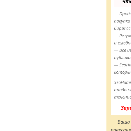
Чт
— Продв
покупка
бирж сс
— Регул
и ежедн
— Все и
публика
— SeoHa
которы
SeoHam
продвиж
течение
Зар
Ваша 
повестис