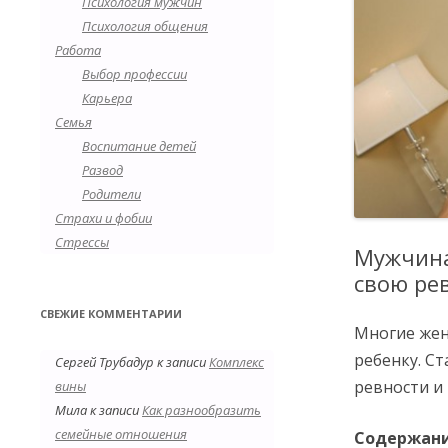
Психология мужчин
Психология общения
Работа
Выбор профессии
Карьера
Семья
Воспитание детей
Развод
Родители
Страхи и фобии
Стрессы
Мужчина
свою ре
СВЕЖИЕ КОММЕНТАРИИ
Многие жен
ребенку. Ст
Сергей Трубадур
к записи
Комплекс
ревности и
вины
Мила
к записи
Как разнообразить
семейные отношения
Содержан