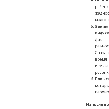
ребенк
жаднос
малышу
Заним
виду с
факт —
ревнос
Сначал
время.
изучая
ребенк
Повыс
которы
перено
Напоследок