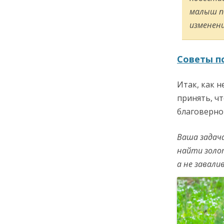
малыш п
изменени
Советы п
Итак, как 
принять, чт
благоверно
Ваша задача
найти золот
а не завали