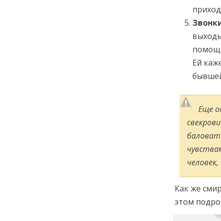
приход
Звонки
выходы
помощи
Ей каж
бывшей
Еще 
свекрови
баловат
чувствам
человек,
Как же сми
этом подро