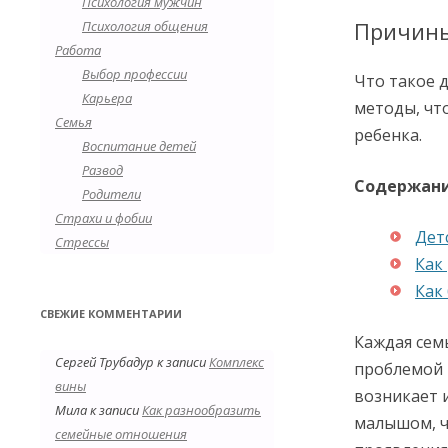
Психология мужчин
Причины
Психология общения
Работа
Выбор профессии
Что такое д
Карьера
методы, чт
Семья
ребенка.
Воспитание детей
Развод
Содержан
Родители
Страхи и фобии
Дет
Стрессы
Как
Как
СВЕЖИЕ КОММЕНТАРИИ
Каждая семь
Сергей Трубадур
к записи
Комплекс
проблемой 
вины
возникает 
Мила
к записи
Как разнообразить
малышом, ч
семейные отношения