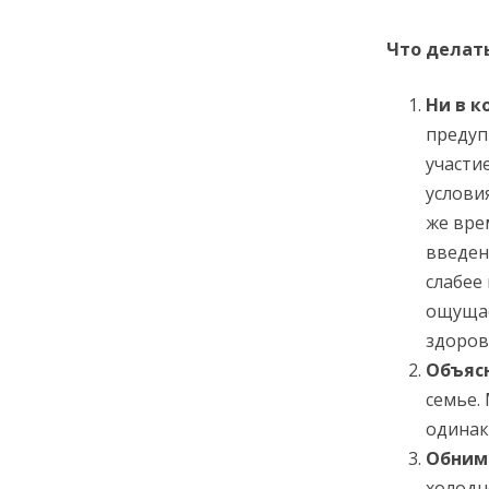
Что делать
Ни в к
предуп
участи
услови
же врем
введен
слабее
ощущае
здоров
Объяс
семье.
одинак
Обним
холодн