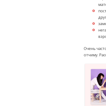
мат
пос
дру
зам
нег
взр
Очень част
отчиму. Ра