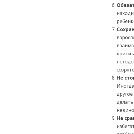
Обяза
находи
ребенк
Сохра
взросл
взаимо
крики 
погодо
ссорят
Не сто
Иногда
другое
делать
невино
Не сра
избега