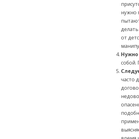
присут
нужно 
пытают
делать
от дет
манипу
Нужно
собой.
Следуе
часто 
догово
недово
опасен
подобн
примен
выясня
время 