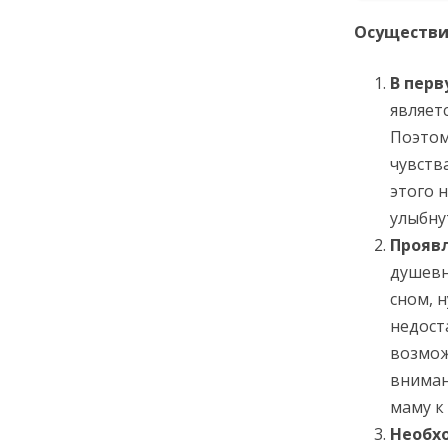
Осуществи
В пер
являет
Поэтом
чувств
этого 
улыбну
Прояв
душевн
сном, 
недост
возмож
вниман
маму к
Необх