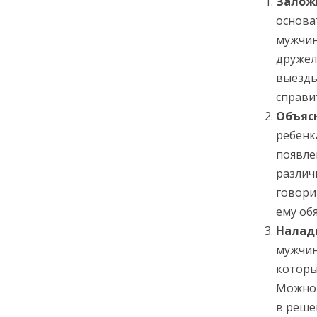
Залож
основа
мужчин
дружел
выезды
справи
Объяс
ребенк
появле
различ
говори
ему об
Налад
мужчин
которы
Можно 
в реше