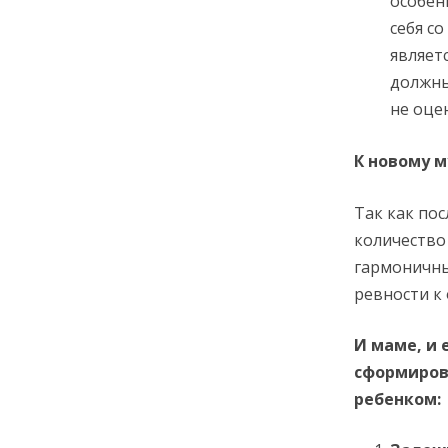
особен
себя с
являет
должны
не оце
К новому 
Так как по
количество
гармоничны
ревности к 
И маме, и 
сформиров
ребенком: