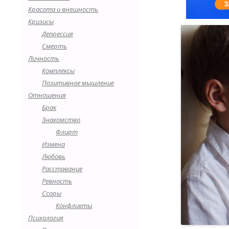
Красота и внешность
Кризисы
Депрессия
Смерть
Личность
Комплексы
Позитивное мышление
Отношения
Брак
Знакомство
Флирт
Измена
Любовь
Расставание
Ревность
Ссоры
Конфликты
Психология