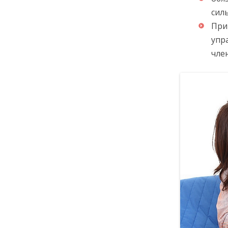
сил
При
упр
чле