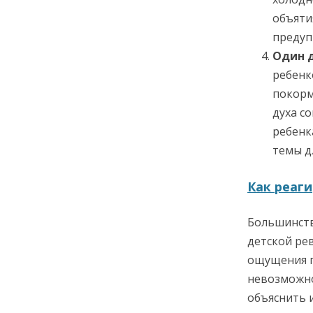
объяти
предуп
Один 
ребенк
покорм
духа с
ребенк
темы д
Как реаги
Большинств
детской рев
ощущения п
невозможно
объяснить 