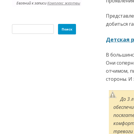
проявления
Евгений
к записи
Комплекс жертвы
Представле
добиться г
Найти:
Детская р
В большинст
Они соперн
отчимом, п
стороны. И 
До 3 
обеспеч
посягат
комфорта
тревоги