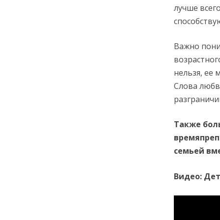
лучше всег
способств
Важно пони
возрастног
нельзя, ее
Слова любв
разграничи
Также бол
времяпреп
семьей вме
Видео: Дет