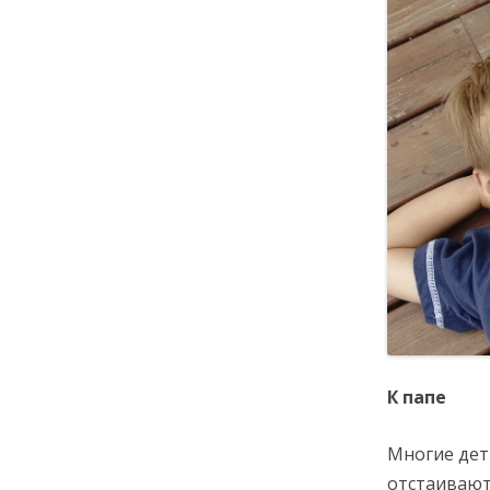
К папе
Многие дети
отстаивают