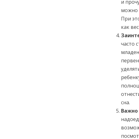
и проч
можно 
При эт
как ве
Заинт
часто 
младен
первен
уделят
ребенк
полноц
отнест
сна.
Важно
надоед
возмож
посмот