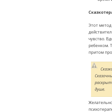
Сказкотер
Этот метод
действител
чувство. В
ребенком. 
притом про
Сказк
Сказочны
раскрыть
душе.
Желательно
психотерап