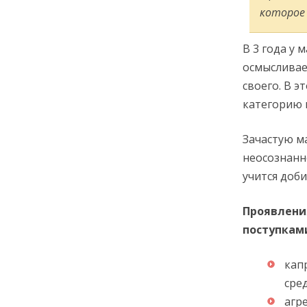
которое 
В 3 года у 
осмысливае
своего. В э
категорию 
Зачастую м
неосознанн
учится доб
Проявлени
поступкам
кап
сре
агр