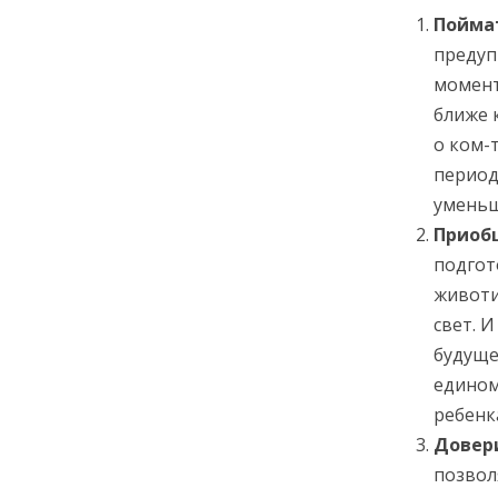
Пойма
предуп
момент
ближе 
о ком-
период
уменьш
Приоб
подгот
животи
свет. 
будуще
едином
ребенк
Довери
позвол