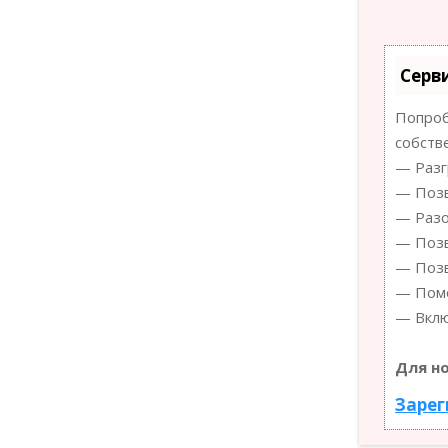
Серв
Попроб
собств
— Разг
— Позв
— Разо
— Позв
— Позв
— Помо
— Вклю
Для н
Зарег