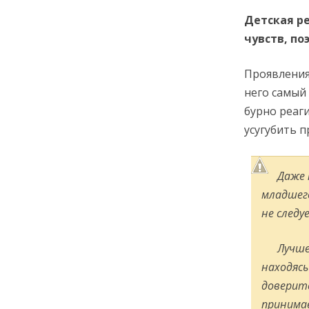
Детская ре
чувств, по
Проявления
него самый
бурно реаги
усугубить п
Даже 
младшего
не следу
Лучше
находясь
доверит
принимае