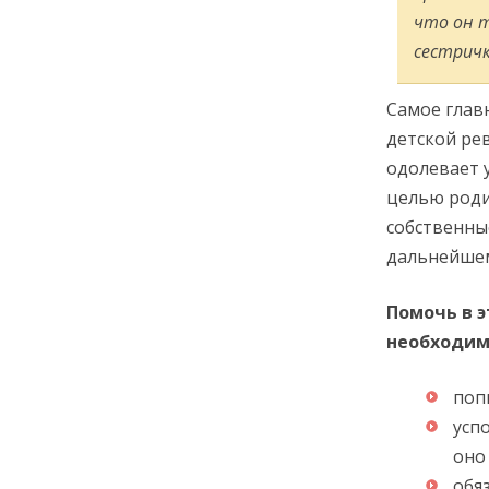
что он 
сестричк
Самое глав
детской ре
одолевает 
целью роди
собственные
дальнейшем
Помочь в 
необходим
поп
усп
оно
обя