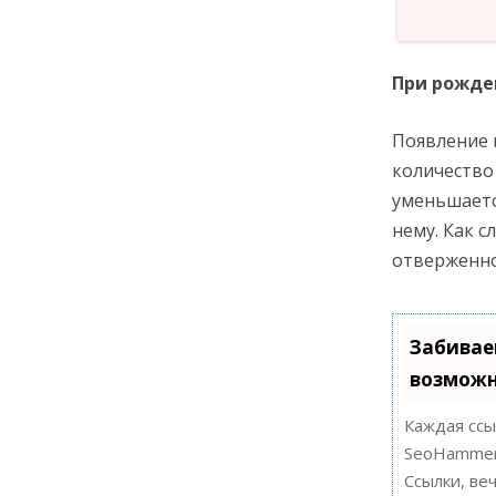
При рожде
Появление 
количество
уменьшаетс
нему. Как с
отверженно
Забивае
возможн
Каждая ссы
SeoHammer
Ссылки, ве