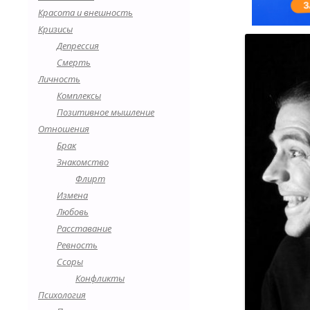
Красота и внешность
Кризисы
Депрессия
Смерть
Личность
Комплексы
Позитивное мышление
Отношения
Брак
Знакомство
Флирт
Измена
Любовь
Расставание
Ревность
Ссоры
Конфликты
Психология