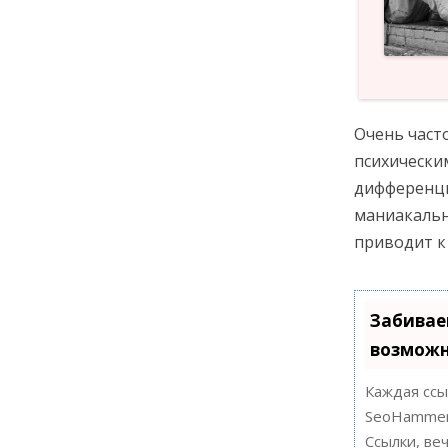
Очень част
психически
дифференци
маниакальн
приводит к
Забивае
возможн
Каждая ссы
SeoHammer
Ссылки, ве