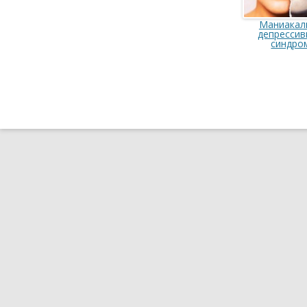
Маниакал
депресси
синдро