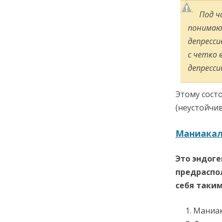
Под ч
понимаю
депресс
с четко 
депресси
Этому сост
(неустойчив
Маниакаль
Это эндоге
предраспо
себя таким
Маниак