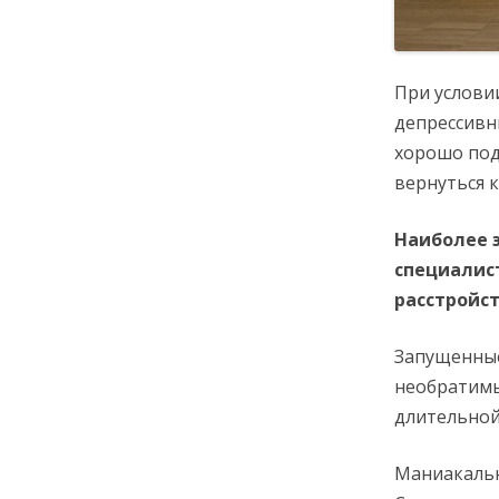
При услови
депрессивн
хорошо под
вернуться 
Наиболее 
специалис
расстройст
Запущенные
необратимы
длительной
Маниакальн