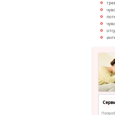
тре
чув
пот
чув
отс
инт
Серв
Попроб