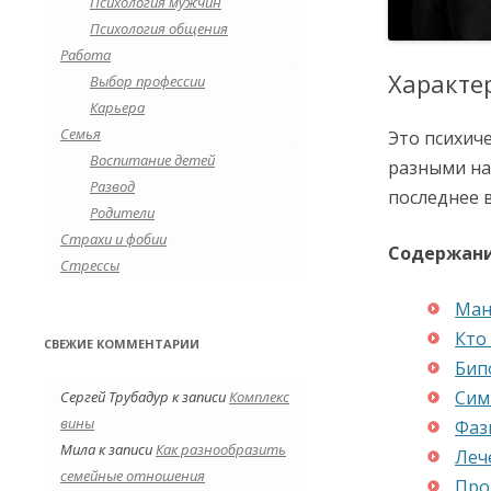
Психология мужчин
Психология общения
Работа
Характе
Выбор профессии
Карьера
Семья
Это психич
Воспитание детей
разными на
Развод
последнее в
Родители
Страхи и фобии
Содержан
Стрессы
Ман
Кто
СВЕЖИЕ КОММЕНТАРИИ
Бип
Сим
Сергей Трубадур
к записи
Комплекс
вины
Фаз
Мила
к записи
Как разнообразить
Леч
семейные отношения
Про