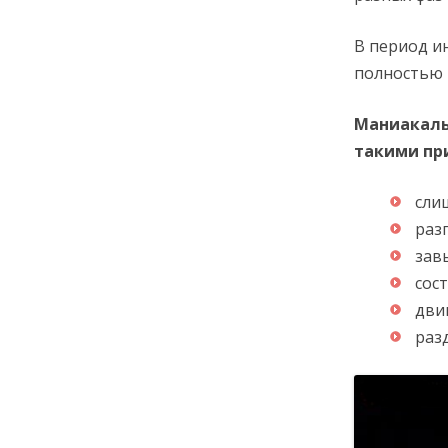
В период и
полностью 
Маниакаль
такими пр
сли
раз
зав
сос
дви
раз