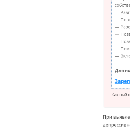
собств
— Разг
— Позв
— Разо
— Позв
— Позв
— Помо
— Вклю
Для н
Зарег
Как выйт
При выявле
депрессивн