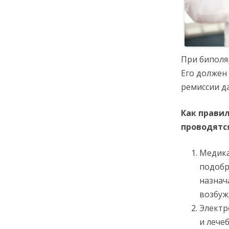
При биполя
Его должен
ремиссии д
Как правил
проводятс
Медика
подобр
назнач
возбуж
Электр
и лече