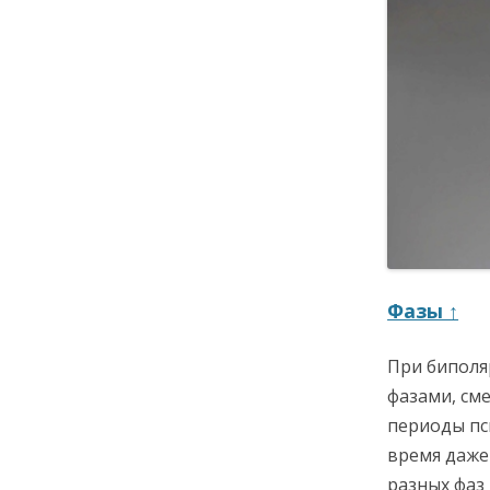
Фазы ↑
При биполя
фазами, см
периоды пс
время даже
разных фаз