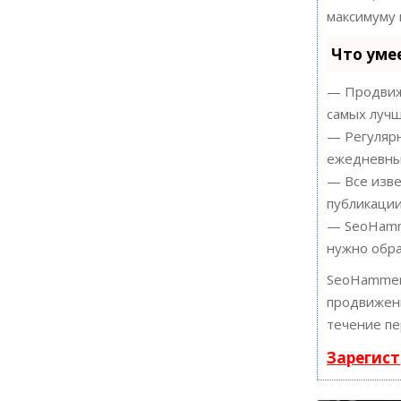
максимуму 
Что уме
— Продвиже
самых лучш
— Регулярн
ежедневный
— Все изве
публикации
— SeoHamme
нужно обра
SeoHammer
продвижени
течение пе
Зарегист