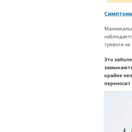
Симптомы
Маниакальн
наблюдаетс
тревоги не
Это забол
замыкаются
крайне нео
переносит