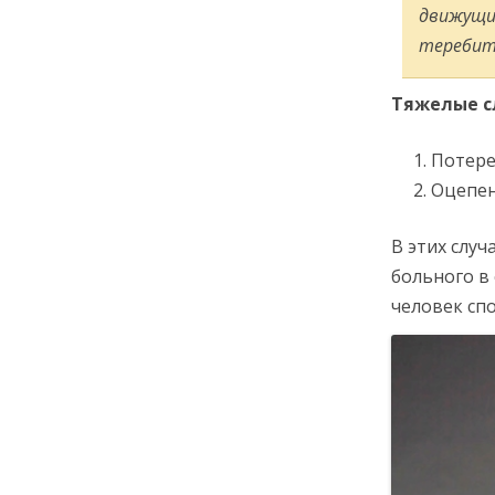
движущим
теребит.
Тяжелые сл
Потере
Оцепен
В этих слу
больного в
человек спо