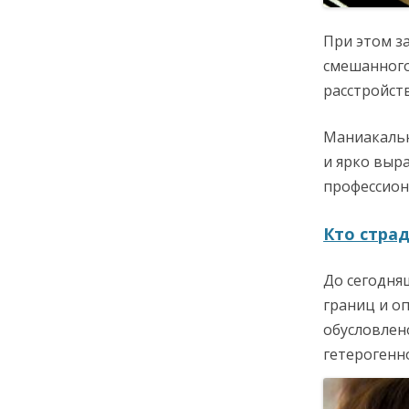
При этом з
смешанного
расстройст
Маниакальн
и ярко выр
профессион
Кто страд
До сегодня
границ и оп
обусловлен
гетерогенн