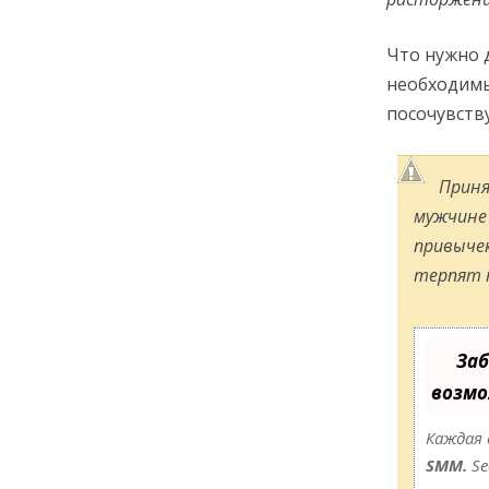
Что нужно 
необходимы
посочувств
Приня
мужчине 
привыче
терпят к
Заб
возмо
Каждая 
SMM.
Se