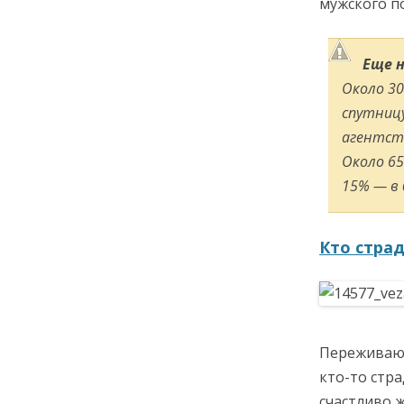
мужского п
Еще 
Около 3
спутницу
агентств
Около 65
15% — в
Кто стра
Переживают
кто-то стра
счастливо 