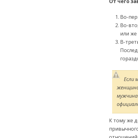
От чего з
Во-пер
Во-вто
или же
В-трет
Послед
горазд
Если 
женщина
мужчина 
официаль
К тому же 
привычного
отношений.