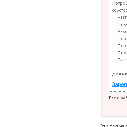
Попроб
собств
— Разг
— Позв
— Разо
— Позв
— Позв
— Помо
— Вклю
Для н
Зарег
Все о ра
.
Это топ на