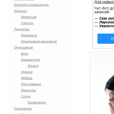
Для новых
Красота и внешность
Чат-бот д
Кризисы
записей:
Депрессия
—
Сам за
—
Персон
Смерть
—
Увелич
Личность
Комплексы
Н
Позитивное мышление
Отношения
Брак
Знакомство
Флирт
Измена
Любовь
Расставание
Ревность
Ссоры
Конфликты
Психология