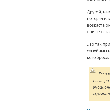
Другой, наи
потерял или
возраста о
они не оста
Это так пр
семейным на
кого бросил
Если 
после ра
эмоциона
мужчина