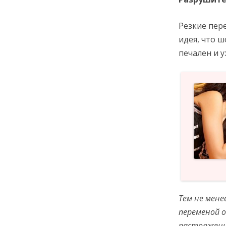
Резкие пер
идея, что ш
печален и у
Тем не мене
переменой о
расторжени