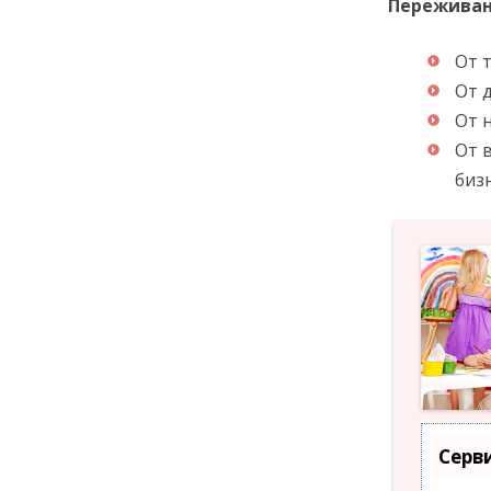
Переживан
От 
От 
От 
От 
бизн
Серв