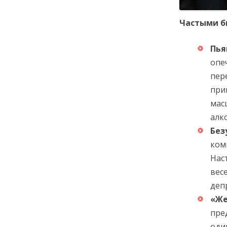
Частыми б
Пья
опе
пер
при
мас
алк
Без
ком
Нас
вес
деп
«Же
пре
оди