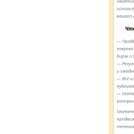
занятие
использ
вашего 
Чт
— Продв
покупка
бирж сс
— Регул
и ежедн
— Все и
публика
— SeoHa
которы
SeoHam
продвиж
течение