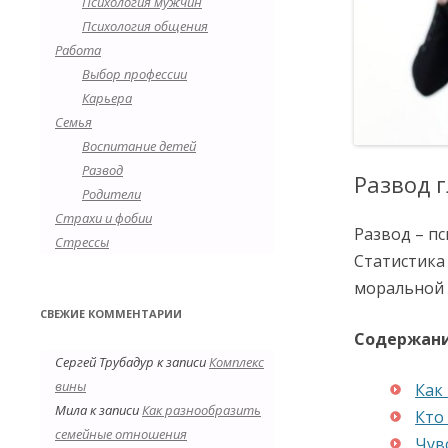
Психология мужчин
Психология общения
Работа
Выбор профессии
Карьера
Семья
Воспитание детей
Развод
Развод 
Родители
Страхи и фобии
Развод – пс
Стрессы
Статистика
моральной 
СВЕЖИЕ КОММЕНТАРИИ
Содержан
Сергей Трубадур
к записи
Комплекс
вины
Как
Мила
к записи
Как разнообразить
Кто
семейные отношения
Чув