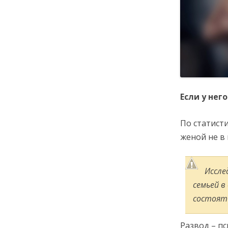
Если у нег
По статист
женой не в
Иссле
семьей в
состоять
Развод – п