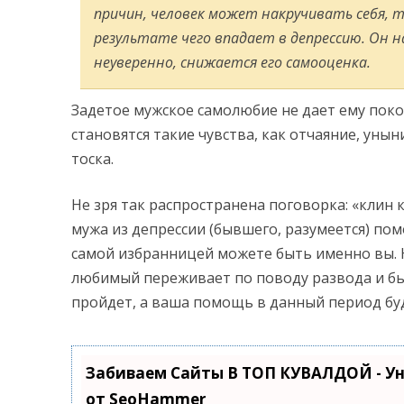
причин, человек может накручивать себя, т
результате чего впадает в депрессию. Он 
неуверенно, снижается его самооценка.
Задетое мужское самолюбие не дает ему пок
становятся такие чувства, как отчаяние, унын
тоска.
Не зря так распространена поговорка: «клин
мужа из депрессии (бывшего, разумеется) по
самой избранницей можете быть именно вы. Н
любимый переживает по поводу развода и бы
пройдет, а ваша помощь в данный период бу
Забиваем Сайты В ТОП КУВАЛДОЙ - У
от SeoHammer