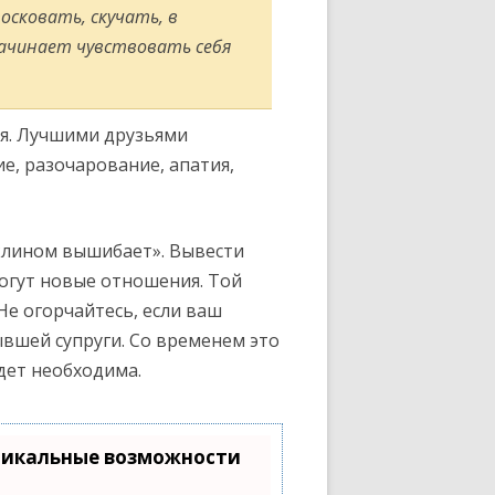
осковать, скучать, в
начинает чувствовать себя
оя. Лучшими друзьями
ие, разочарование, апатия,
 клином вышибает». Вывести
могут новые отношения. Той
е огорчайтесь, если ваш
вшей супруги. Со временем это
дет необходима.
никальные возможности