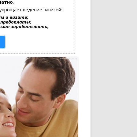
латно
.
 упрощает ведение записей:
м о визите;
и предоплаты;
льше зарабатывать;