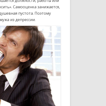
ишается должности, работы или
сить». Самооценка занижается,
 душевная пустота. Поэтому
мужа из депрессии.