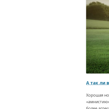
А так ли 
Хорошая но
«амнистию»
более агре