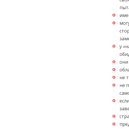
пыт
име
мог
сто
зам
у «
оби
они
обл
не 
не 
сам
есл
зав
стр
пре