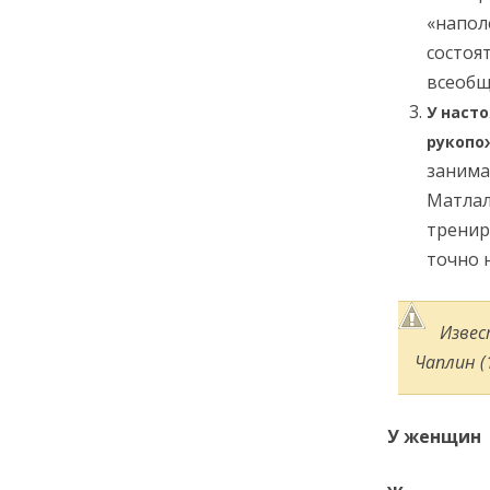
«напол
состоя
всеобщ
У наст
рукопо
занима
Матлал
тренир
точно 
Извес
Чаплин (1
У женщин