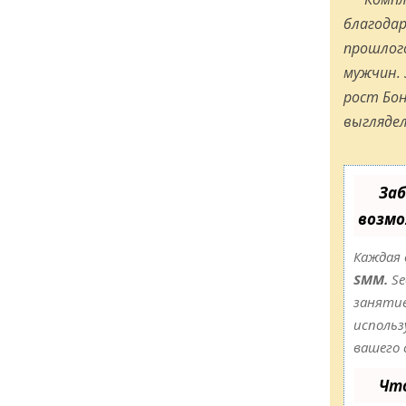
благодар
прошлого
мужчин. 
рост Бон
выглядел
Заб
возмо
Каждая 
SMM.
Se
занятие
использ
вашего 
Чт