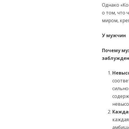
Однако «Ко
о том, что
миром, кре
У мужчин
Почему муж
заблуждени
Невыс
соотве
сильно
содерж
невысо
Кажда
каждая
амбици