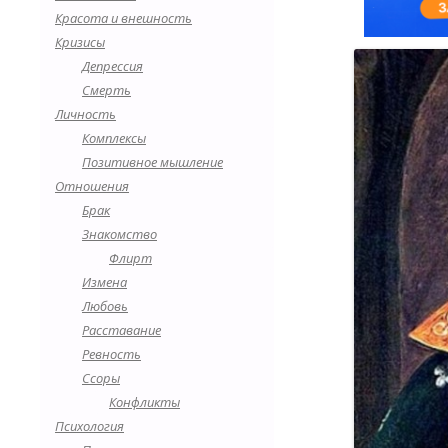
Красота и внешность
Кризисы
Депрессия
Смерть
Личность
Комплексы
Позитивное мышление
Отношения
Брак
Знакомство
Флирт
Измена
Любовь
Расставание
Ревность
Ссоры
Конфликты
Психология