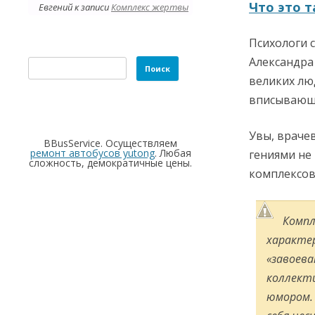
Что это т
Евгений
к записи
Комплекс жертвы
Психологи 
Найти:
Александра
великих лю
вписывающ
Увы, врачев
BBusService. Осуществляем
ремонт автобусов yutong
. Любая
гениями не
сложность, демократичные цены.
комплексов,
Компл
характе
«завоев
коллект
юмором. 