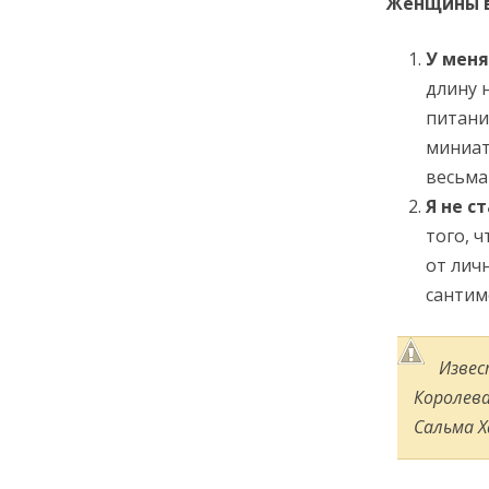
Женщины в
У меня
длину 
питани
миниат
весьма
Я не с
того, 
от лич
сантим
Извес
Королева
Сальма Ха