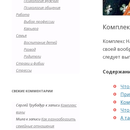
Психология мужчин
Психология общения
Работа
Выбор профессии
Комплекс
Карьера
Семья
Комплекс Н
Воспитание детей
своей вооб
Развод
Родители
следует вы
Страхи и фобии
Стрессы
Содержан
Что
СВЕЖИЕ КОММЕНТАРИИ
При
Ком
Сергей Трубадур
к записи
Комплекс
Что
вины
А та
Мила
к записи
Как разнообразить
семейные отношения