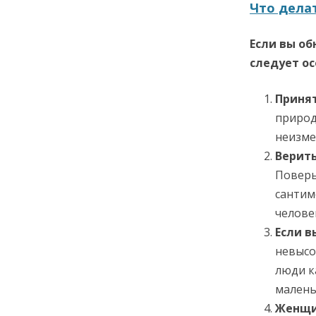
Что делат
Если вы о
следует ос
Принят
природ
неизме
Верит
Поверь
сантим
челове
Если в
невысо
люди к
малень
Женщи