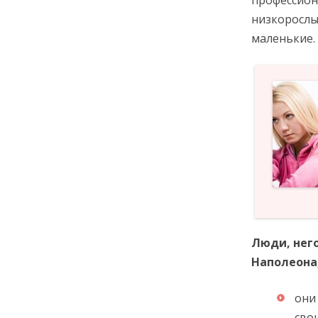
профессион
низкорослы
маленькие.
Люди, нег
Наполеона
они
сво