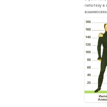
гипотезу в 
взаимосвяз