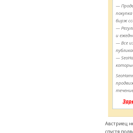
— Продв
покупка
бирж сс
— Регул
и ежедн
— Все и
публика
— SeoHa
которы
SeoHam
продвиж
течение
Зар
Австриец не
спустя пол