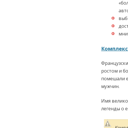
«бо
авт
выб
дос
мни
Комплекс
Французски
ростом и б
помешали е
мужчин.
Имя велико
легенды о е
Компл