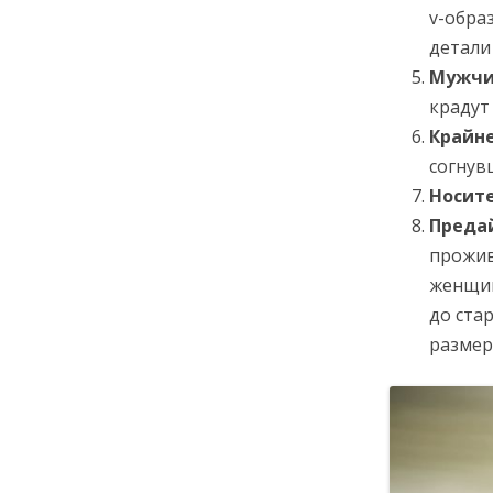
v-обра
детали
Мужчи
крадут
Крайне
согнув
Носит
Преда
прожив
женщин
до ста
размер