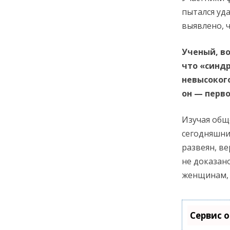
пытался уд
выявлено, 
Ученый, в
что «синд
невысокого
он — перво
Изучая общ
сегодняшни
развеян, в
не доказан
женщинам, 
Сервис 