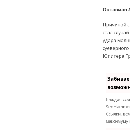
Октавиан 
Причиной с
стал случай
удара молни
суеверного 
Юпитера Г
Забивае
возможн
Каждая ссы
SeoHammer
Ссылки, ве
максимуму 