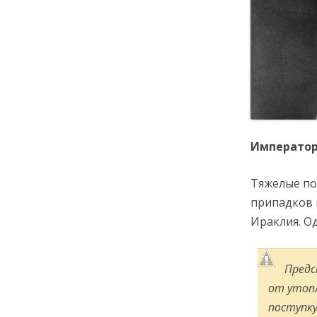
Император
Тяжелые по
припадков 
Ираклия. Од
Предс
от утопл
поступку