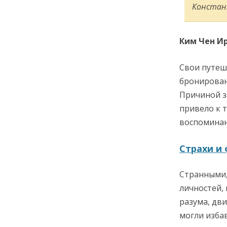
Констан
Ким Чен И
Свои путеш
бронирован
Причиной з
привело к 
воспоминан
Страхи и
Странными,
личностей,
разума, дви
могли изба