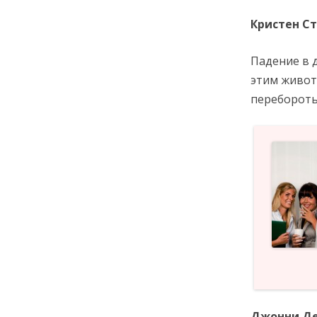
Кристен С
Падение в д
этим живот
перебороть 
Джонни Д