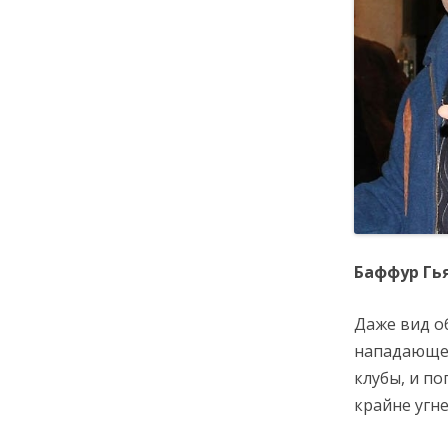
Баффур Гь
Даже вид о
нападающег
клубы, и п
крайне угне