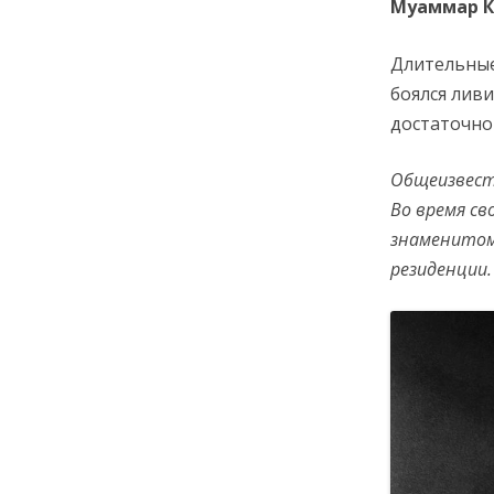
Муаммар 
Длительные
боялся ливи
достаточно
Общеизвестн
Во время св
знаменитом
резиденции.