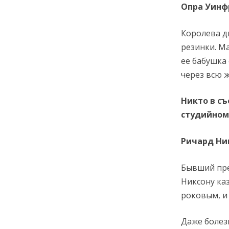
Опра Уинф
Королева д
резинки. М
ее бабушка
через всю 
Никто в съ
студийном
Ричард Ни
Бывший пре
Никсону каз
роковым, и
Даже болез