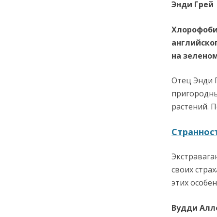
Энди Грей
Хлорофоби
английског
на зеленом
Отец Энди Г
пригородны
растений. 
Страннос
Экстравага
своих стра
этих особен
Вудди Алл