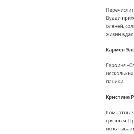
Перечислит
Вудди прихо
оленей, сол
жизни вдал
Кармен Эл
Героиня «С
нескольких
паники.
Кристина 
Комнатные 
грязным. Пр
испытывает