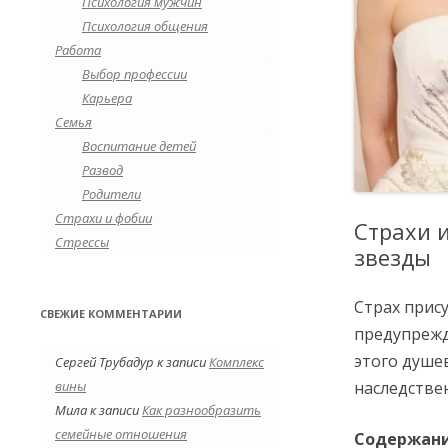
Психология мужчин
Психология общения
Работа
Выбор профессии
Карьера
Семья
Воспитание детей
Развод
Родители
Страхи и фобии
Страхи 
Стрессы
звезды
Страх прис
СВЕЖИЕ КОММЕНТАРИИ
предупрежд
этого душе
Сергей Трубадур
к записи
Комплекс
вины
наследстве
Мила
к записи
Как разнообразить
семейные отношения
Содержан