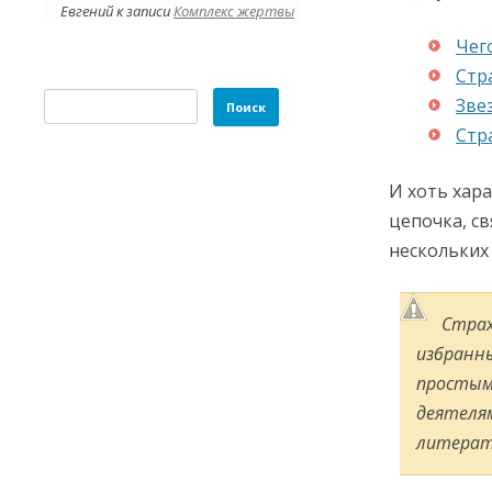
Евгений
к записи
Комплекс жертвы
Чег
Стр
Найти:
Зве
Стр
И хоть хара
цепочка, с
нескольких
Страх
избранны
простым
деятеля
литерат