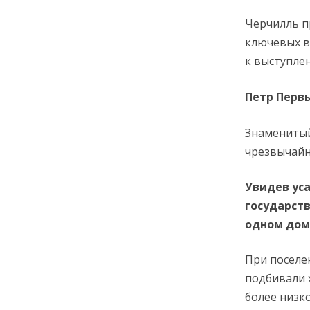
Черчилль п
ключевых в
к выступле
Петр Перв
Знаменитый
чрезвычайн
Увидев уса
государств
одном доме
При поселе
подбивали 
более низк