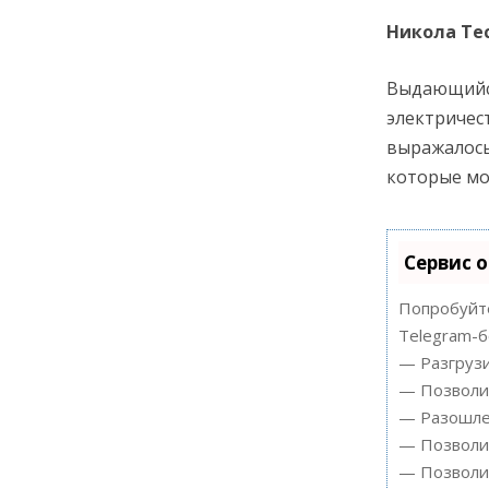
Никола Те
Выдающийся
электричес
выражалось
которые мо
Сервис 
Попробуйте
Telegram-б
— Разгрузи
— Позволит
— Разошлет
— Позволит
— Позволит