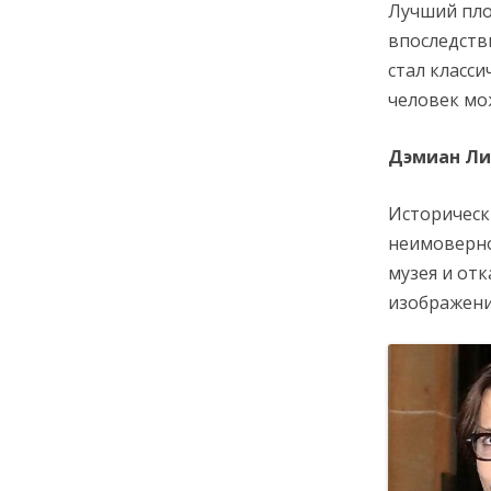
Лучший пло
впоследств
стал класси
человек мо
Дэмиан Л
Историческ
неимоверно
музея и от
изображени