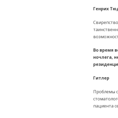
Генрих Тю
Свирепство
таинственн
возможност
Во время 
ночлега, н
резиденци
Гитлер
Проблемы с
стоматолог
пациента се