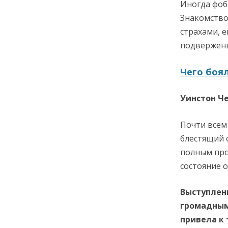
Иногда фоб
Знакомство
страхами, 
подвержены
Чего боя
Уинстон Ч
Почти всем
блестящий 
полным про
состояние о
Выступлени
громадным
привела к 