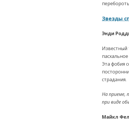
перебороть
Звезды сп
Энди Родд
Известный 
пасхальное
Эта фобия 
посторонни
страдания.
На приеме, 
при виде об
Майкл Фел