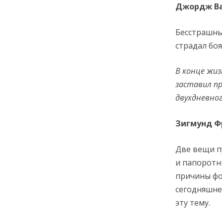
Джордж В
Бесстрашны
страдал бо
В конце жи
заставил п
двухдневно
Зигмунд Ф
Две вещи п
и папоротн
причины фо
сегодняшне
эту тему.