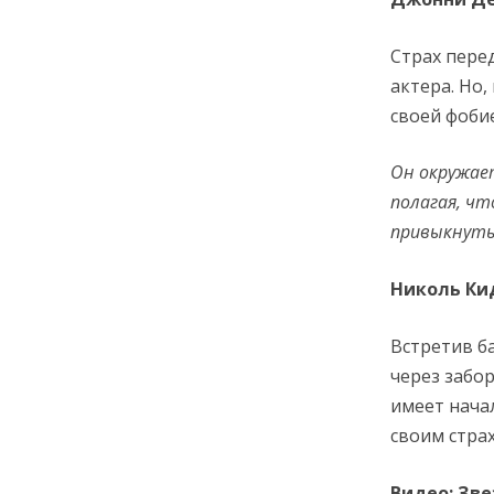
Страх пере
актера. Но,
своей фоби
Он окружает
полагая, ч
привыкнуть 
Николь Ки
Встретив б
через забо
имеет начал
своим страх
Видео: Зв