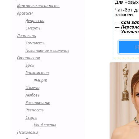
Для новых
Красота и внешность
Чат-бот д
Кризисы
записей:
Депрессия
—
Сам за
—
Персон
Смерть
—
Увелич
Личность
Комплексы
Н
Позитивное мышление
Отношения
Брак
Знакомство
Флирт
Измена
Любовь
Расставание
Ревность
Ссоры
Конфликты
Психология