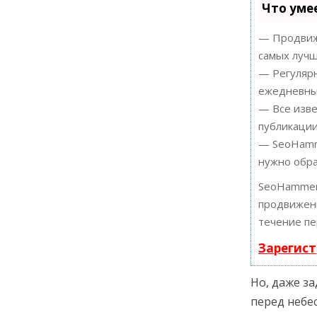
Что уме
— Продвиже
самых лучш
— Регулярн
ежедневный
— Все изве
публикации
— SeoHamme
нужно обра
SeoHammer
продвижени
течение пе
Зарегист
Но, даже за
перед небес